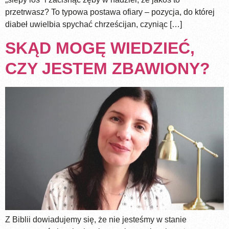
przetrwasz? To typowa postawa ofiary – pozycja, do której
diabeł uwielbia spychać chrześcijan, czyniąc […]
SKĄD MOGĘ WIEDZIEĆ,
CZY JESTEM ZBAWIONY?
Z Biblii dowiadujemy się, że nie jesteśmy w stanie