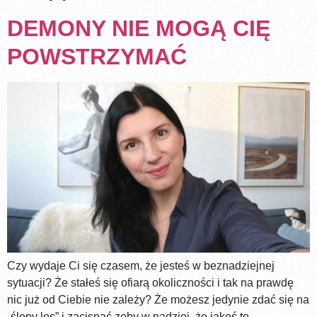
DEMONY NIE MOGĄ CIĘ
POWSTRZYMAĆ
Czy wydaje Ci się czasem, że jesteś w beznadziejnej
sytuacji? Że stałeś się ofiarą okoliczności i tak na prawdę
nic już od Ciebie nie zależy? Że możesz jedynie zdać się na
„ślepy los” i zacisnąć zęby w nadziei, że jakoś to