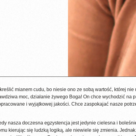
eślić mianem cudu, bo niesie ono ze sobą wartość, której nie 
 prawdziwa moc, działanie żywego Boga! On chce wychodzić na
opracowane i wyjątkowej jakości. Chce zaspokajać nasze potrz
tedy nasza doczesna egzystencja jest jedynie cielesna i boleś
u kierując się ludzką logiką, ale niewiele się zmienia. Jedna