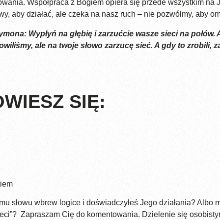
wania. Współpraca z Bogiem opiera się przede wszystkim na Je
wy, aby działać, ale czeka na nasz ruch – nie pozwólmy, aby om
zymona: Wypłyń na głębię i zarzućcie wasze sieci na połów.
owiliśmy, ale na twoje słowo zarzucę sieć. A gdy to zrobili, 
WIESZ SIĘ:
giem
emu słowu wbrew logice i doświadczyłeś Jego działania? Albo m
 sieci”? Zapraszam Cię do komentowania. Dzielenie się osobist