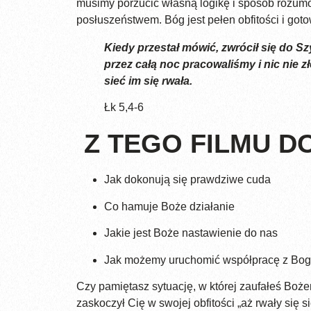
musimy porzucić własną logikę i sposób rozumo
posłuszeństwem. Bóg jest pełen obfitości i goto
Kiedy przestał mówić, zwrócił się do S
przez całą noc pracowaliśmy i nic nie zł
sieć im się rwała.
Łk 5,4-6
Z TEGO FILMU DO
Jak dokonują się prawdziwe cuda
Co hamuje Boże działanie
Jakie jest Boże nastawienie do nas
Jak możemy uruchomić współpracę z Bo
Czy pamiętasz sytuację, w której zaufałeś Boż
zaskoczył Cię w swojej obfitości „aż rwały się