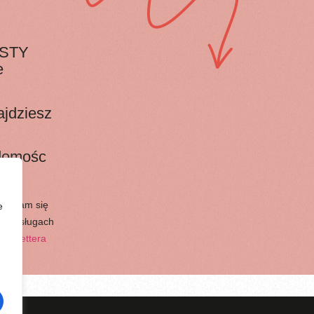
ISTY
e
ajdziesz
adomośc
zgadzam się
e
i o usługach
ewslettera