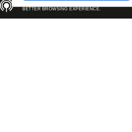
THIS SITE USES COOKIES TO OFFER YOU A
BETTER BROWSING EXPERIENCE.
PO
RELACJA Z BOGIEM
RELACJA Z 
NAJBARDZIEJ
GDZIE J
EFEKTYWNA METODA
SERCE?
ZMIENIANIA ŚWIATA