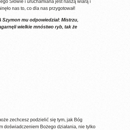
go Słowie i uruchamiana jest naszą wiarą i
inęło nas to, co dla nas przygotował!
 A Szymon mu odpowiedział: Mistrzu,
zagarnęli wielkie mnóstwo ryb, tak że
oże zechcesz podzielić się tym, jak Bóg
ym doświadczeniem Bożego działania, nie tylko