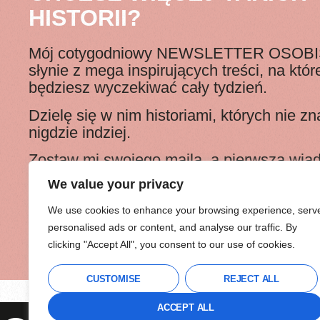
HISTORII?
Mój cotygodniowy NEWSLETTER OSOB
słynie z mega inspirujących treści, na któr
będziesz wyczekiwać cały tydzień.
Dzielę się w nim historiami, których nie zn
nigdzie indziej.
Zostaw mi swojego maila, a pierwszą wi
dostaniesz za chwilę!
We value your privacy
Zapisując się na newsletter akceptuję Regulamin newslettera i 
We use cookies to enhance your browsing experience, serv
na wysyłkę newslettera, w tym bezpłatnych materiałów, informacj
personalised ads or content, and analyse our traffic. By
i produktach przez Agatę Strzyżewską zgodnie z
Regulaminem n
clicking "Accept All", you consent to our use of cookies.
CUSTOMISE
REJECT ALL
ACCEPT ALL