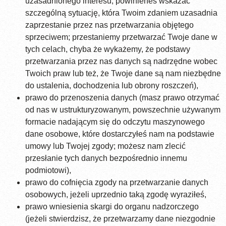
uzasadnionego interesu; powinieneś wskazać
szczególną sytuację, która Twoim zdaniem uzasadnia
zaprzestanie przez nas przetwarzania objętego
sprzeciwem; przestaniemy przetwarzać Twoje dane w
tych celach, chyba że wykażemy, że podstawy
przetwarzania przez nas danych są nadrzędne wobec
Twoich praw lub też, że Twoje dane są nam niezbędne
do ustalenia, dochodzenia lub obrony roszczeń),
prawo do przenoszenia danych (masz prawo otrzymać
od nas w ustrukturyzowanym, powszechnie używanym
formacie nadającym się do odczytu maszynowego
dane osobowe, które dostarczyłeś nam na podstawie
umowy lub Twojej zgody; możesz nam zlecić
przesłanie tych danych bezpośrednio innemu
podmiotowi),
prawo do cofnięcia zgody na przetwarzanie danych
osobowych, jeżeli uprzednio taką zgodę wyraziłeś,
prawo wniesienia skargi do organu nadzorczego
(jeżeli stwierdzisz, że przetwarzamy dane niezgodnie