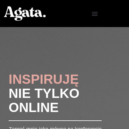
ZAPROŚ MNIE
INSPIRUJĘ
NIE TYLKO
ONLINE
Zaproś mnie jako mówcę na konferencję