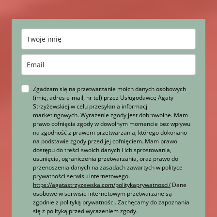
Zgadzam się na przetwarzanie moich danych osobowych
(imię, adres e-mail, nr tel) przez Usługodawcę Agaty
Strzyżewskiej w celu przesyłania informacji
marketingowych. Wyrażenie zgody jest dobrowolne. Mam
prawo cofnięcia zgody w dowolnym momencie bez wpływu
na zgodność z prawem przetwarzania, którego dokonano
na podstawie zgody przed jej cofnięciem. Mam prawo
dostępu do treści swoich danych i ich sprostowania,
usunięcia, ograniczenia przetwarzania, oraz prawo do
przenoszenia danych na zasadach zawartych w polityce
prywatności serwisu internetowego.
https://agatastrzyzewska.com/politykaprywatnosci/
Dane
osobowe w serwisie internetowym przetwarzane są
zgodnie z polityką prywatności. Zachęcamy do zapoznania
się z polityką przed wyrażeniem zgody.