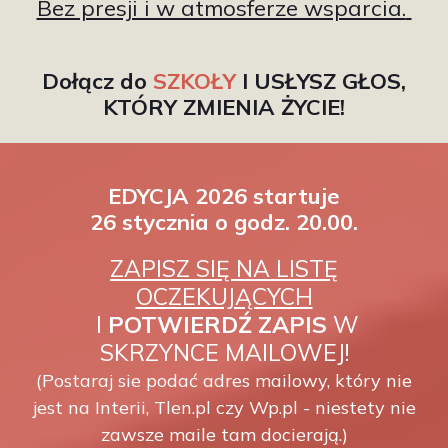
Bez presji i w atmosferze wsparcia.
Dołącz do
SZKOŁY
I USŁYSZ GŁOS,
KTÓRY ZMIENIA ŻYCIE!
EDYCJA 2026 startuje
26 stycznia
o
godz. 20.00.
ZAPISZ SIĘ NA LISTĘ
OCZEKUJĄCYCH
I
POTWIERDŹ ZAPIS
W
SKRZYNCE MAILOWEJ!
(Postaraj sie podać adres mailowy, który nie
jest na Interii, Tlen.pl czy Wp.pl - niestety nie
zawsze maile tam docierają.)