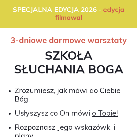
SPECJALNA EDYCJA 2026 -
edycja
filmowa!
3-dniowe darmowe warsztaty
SZKOŁA
SŁUCHANIA BOGA
Zrozumiesz,
jak mówi do Ciebie
Bóg.
Usłyszysz co On mówi
o Tobie!
Rozpoznasz
Jego wskazówki
i
plany.