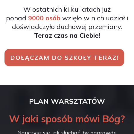
W ostatnich kilku latach już
ponad
9000 osób
wzięło w nich udział i
doświadczyło duchowej przemiany.
Teraz czas na Ciebie!
DOŁĄCZAM DO SZKOŁY TERAZ!
PLAN WARSZTATÓW
W jaki sposób mówi Bóg?
Nauczysz się, jak słuchać, by naprawdę