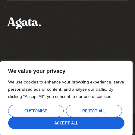
Polityka prywatności
We value your privacy
Regulamin sklepu
Regulamin newslettera
We use cookies to enhance your browsing experience, serve
personalised ads or content, and analyse our traffic. By
clicking "Accept All", you consent to our use of cookies.
Wszystkie prawa zastrzeżone
Agata Strzyżewska 2023
CUSTOMISE
REJECT ALL
THIS SITE USES COOKIES TO OFFER YOU A
DO GÓRY
ACCEPT ALL
BETTER BROWSING EXPERIENCE.