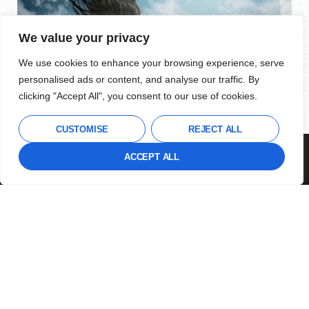
We value your privacy
We use cookies to enhance your browsing experience, serve
personalised ads or content, and analyse our traffic. By
clicking "Accept All", you consent to our use of cookies.
CUSTOMISE
REJECT ALL
RELACJA Z BOGIEM
THIS SITE USES COOKIES TO OFFER YOU A
ACCEPT ALL
BETTER BROWSING EXPERIENCE.
NAJBARDZIEJ EFEKTYWNA
METODA ZMIENIANIA ŚWIATA