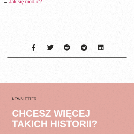
→
Jak się modlić?
NEWSLETTER
CHCESZ WIĘCEJ
TAKICH HISTORII?