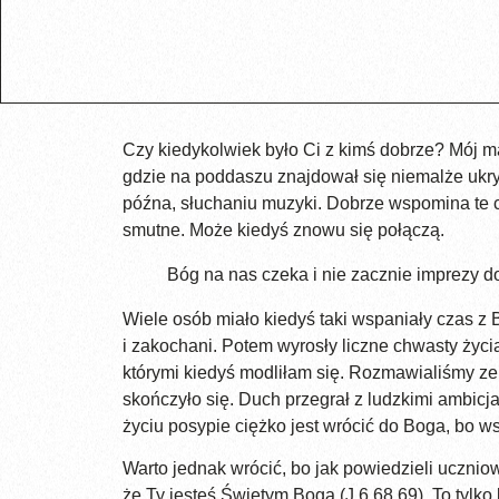
Czy kiedykolwiek było Ci z kimś dobrze? Mój mąż
gdzie na poddaszu znajdował się niemalże ukryt
późna, słuchaniu muzyki. Dobrze wspomina te chw
smutne. Może kiedyś znowu się połączą.
Bóg na nas czeka i nie zacznie imprezy d
Wiele osób miało kiedyś taki wspaniały czas z 
i zakochani. Potem wyrosły liczne chwasty życi
którymi kiedyś modliłam się. Rozmawialiśmy ze
skończyło się. Duch przegrał z ludzkimi ambicj
życiu posypie ciężko jest wrócić do Boga, bo ws
Warto jednak wrócić, bo jak powiedzieli ucznio
że Ty jesteś Świętym Boga (J 6,68.69). To tylko