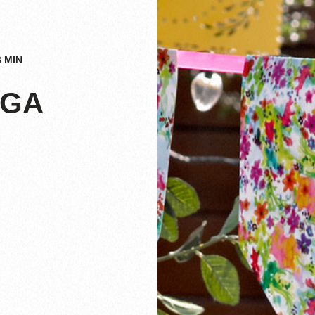
3
MIN
OGA