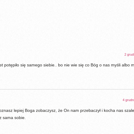
2 grud
awet potępiło się samego siebie.. bo nie wie się co Bóg o nas myśli albo 
4 grudn
poznasz lepiej Boga zobaczysz, że On nam przebaczył i kocha nas szal
sz sama sobie.