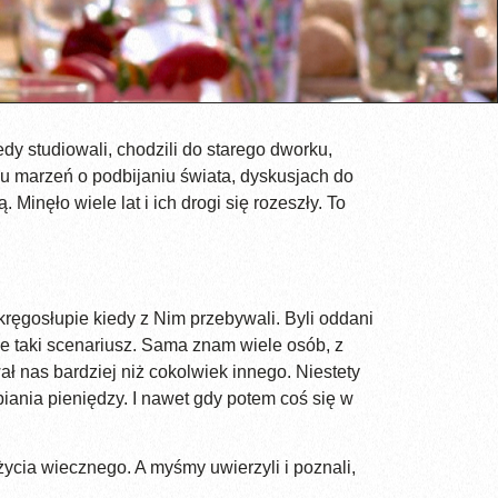
dy studiowali, chodzili do starego dworku,
iu marzeń o podbijaniu świata, dyskusjach do
inęło wiele lat i ich drogi się rozeszły. To
kręgosłupie kiedy z Nim przebywali. Byli oddani
ce taki scenariusz. Sama znam wiele osób, z
 nas bardziej niż cokolwiek innego. Niestety
biania pieniędzy. I nawet gdy potem coś się w
ycia wiecznego. A myśmy uwierzyli i poznali,