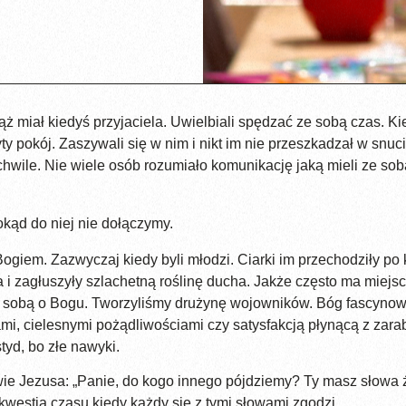
 miał kiedyś przyjaciela. Uwielbiali spędzać ze sobą czas. Kie
y pokój. Zaszywali się w nim i nikt im nie przeszkadzał w snuc
ile. Nie wiele osób rozumiało komunikację jaką mieli ze sobą. M
okąd do niej nie dołączymy.
Bogiem. Zazwyczaj kiedy byli młodzi. Ciarki im przechodziły po 
a i zagłuszyły szlachetną roślinę ducha. Jakże często ma miejs
 sobą o Bogu. Tworzyliśmy drużynę wojowników. Bóg fascynował
ami, cielesnymi pożądliwościami czy satysfakcją płynącą z zara
tyd, bo złe nawyki.
wie Jezusa: „Panie, do kogo innego pójdziemy? Ty masz słowa ż
 kwestia czasu kiedy każdy się z tymi słowami zgodzi.