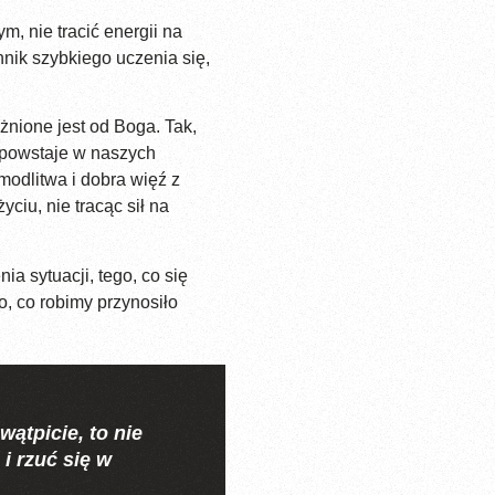
 nie tracić energii na
hnik szybkiego uczenia się,
żnione jest od Boga. Tak,
ę powstaje w naszych
modlitwa i dobra więź z
ciu, nie tracąc sił na
a sytuacji, tego, co się
, co robimy przynosiło
ątpicie, to nie
i rzuć się w
.