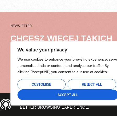
NEWSLETTER
CHCESZ WIĘCEJ TAKICH
HISTORII?
We value your privacy
We use cookies to enhance your browsing experience, serv
Mój cotygodniowy NEWSLETTER OSOB
personalised ads or content, and analyse our traffic. By
słynie z mega inspirujących treści, na któr
clicking "Accept All", you consent to our use of cookies.
będziesz wyczekiwać cały tydzień.
Dzielę się w nim historiami, których nie zn
CUSTOMISE
REJECT ALL
nigdzie indziej.
ACCEPT ALL
Zostaw mi swojego maila, a pierwszą wi
THIS SITE USES COOKIES TO OFFER YOU A
dostaniesz za chwilę!
BETTER BROWSING EXPERIENCE.