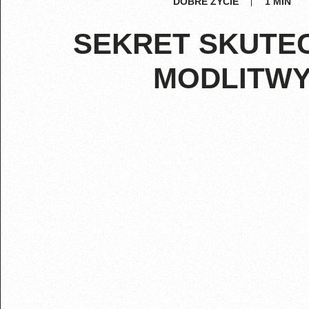
DOBRE ŻYCIE
1
MIN
SEKRET SKUTE
MODLITW