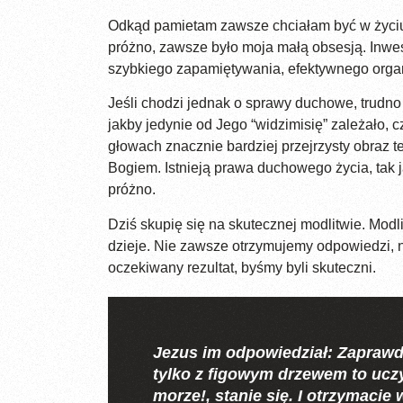
Odkąd pamietam zawsze chciałam być w życiu 
próżno, zawsze było moja małą obsesją. Inwest
szybkiego zapamiętywania, efektywnego organ
Jeśli chodzi jednak o sprawy duchowe, trudno 
jakby jedynie od Jego “widzimisię” zależało,
głowach znacznie bardziej przejrzysty obraz 
Bogiem. Istnieją prawa duchowego życia, tak j
próżno.
Dziś skupię się na skutecznej modlitwie. Modl
dzieje. Nie zawsze otrzymujemy odpowiedzi, n
oczekiwany rezultat, byśmy byli skuteczni.
Jezus im odpowiedział: Zaprawdę
tylko z figowym drzewem to uczyn
morze!, stanie się. I otrzymacie