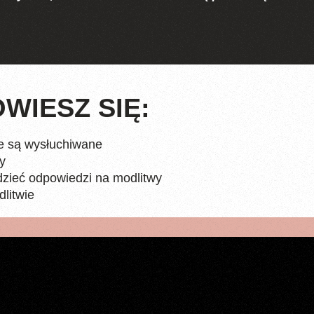
WIESZ SIĘ:
e są wysłuchiwane
y
dzieć odpowiedzi na modlitwy
litwie