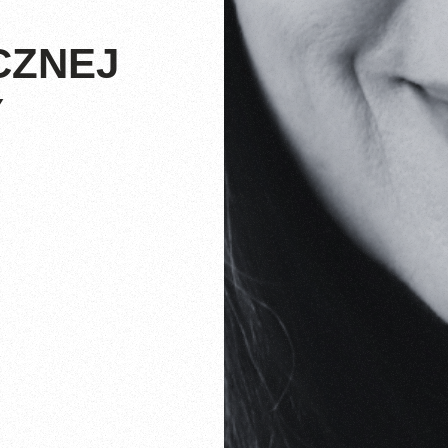
CZNEJ
Y