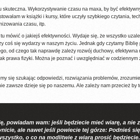
skuteczna. Wykorzystywanie czasu na maxa, by być efektywnym,
owałam w książki i kursy, które uczyły szybkiego czytania, tec
izowania czasu, itp.
tu mówić o jakiejś efektywności. Wydaje się, że wszystko uzale
 czy coś się wydarzy w naszym życiu. Jednak gdy czytamy Bibli
tego, od czego tak naprawdę zależy rozwój duchowy, efektywna 
ak prawa fizyki. Można je poznać i uwzględniać w codziennym ży
imy się szukając odpowiedzi, rozwiązania problemów, zrozumieni
ie zawsze dzieje się po naszemu. Ale zależy nam przecież by to
, powiadam wam: jeśli będziecie mieć wiarę, a nie zw
icie, ale nawet jeśli powiecie tej górze: Podnieś się 
 wszystko, o co na modlitwie z wiarą prosić będziecie