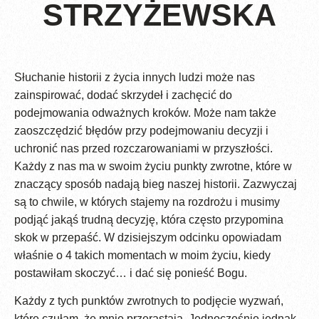
STRZYŻEWSKA
Słuchanie historii z życia innych ludzi może nas
zainspirować, dodać skrzydeł i zachęcić do
podejmowania odważnych kroków. Może nam także
zaoszczędzić błędów przy podejmowaniu decyzji i
uchronić nas przed rozczarowaniami w przyszłości.
Każdy z nas ma w swoim życiu punkty zwrotne, które w
znaczący sposób nadają bieg naszej historii. Zazwyczaj
są to chwile, w których stajemy na rozdrożu i musimy
podjąć jakąś trudną decyzję, która często przypomina
skok w przepaść. W dzisiejszym odcinku opowiadam
właśnie o 4 takich momentach w moim życiu, kiedy
postawiłam skoczyć… i dać się ponieść Bogu.
Każdy z tych punktów zwrotnych to podjęcie wyzwań,
które czułam, że mnie przerastają. Jednocześnie jednak