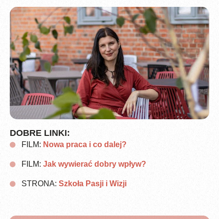
DOBRE LINKI:
FILM:
Nowa praca i co dalej?
FILM:
Jak wywierać dobry wpływ?
STRONA:
Szkoła Pasji i Wizji