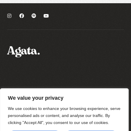
Polityka prywatności
We value your privacy
Regulamin sklepu
Regulamin newslettera
We use cookies to enhance your browsing experience, serve
personalised ads or content, and analyse our traffic. By
clicking "Accept All", you consent to our use of cookies.
Wszystkie prawa zastrzeżone