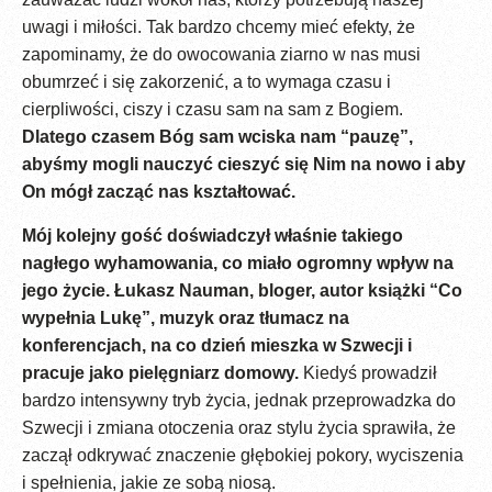
uwagi i miłości. Tak bardzo chcemy mieć efekty, że
zapominamy, że do owocowania ziarno w nas musi
obumrzeć i się zakorzenić, a to wymaga czasu i
cierpliwości, ciszy i czasu sam na sam z Bogiem.
Dlatego czasem Bóg sam wciska nam “pauzę”,
abyśmy mogli nauczyć cieszyć się Nim na nowo i aby
On mógł zacząć nas kształtować.
Mój kolejny gość doświadczył właśnie takiego
nagłego wyhamowania, co miało ogromny wpływ na
jego życie. Łukasz Nauman, bloger, autor książki “Co
wypełnia Lukę”, muzyk oraz tłumacz na
konferencjach, na co dzień mieszka w Szwecji i
pracuje jako pielęgniarz domowy.
Kiedyś prowadził
bardzo intensywny tryb życia, jednak przeprowadzka do
Szwecji i zmiana otoczenia oraz stylu życia sprawiła, że
zaczął odkrywać znaczenie głębokiej pokory, wyciszenia
i spełnienia, jakie ze sobą niosą.