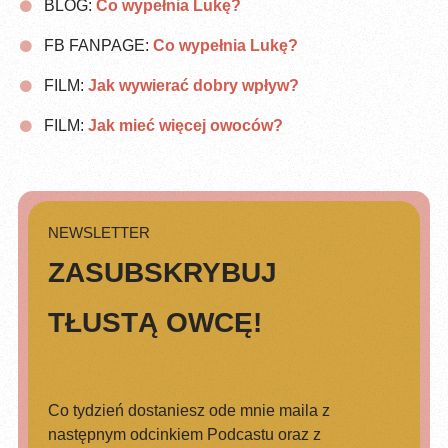
BLOG:
Co wypełnia Lukę?
FB FANPAGE:
Co wypełnia Lukę?
FILM:
Jak wywierać dobry wpływ?
FILM:
Jak mieć więcej owoców?
NEWSLETTER
ZASUBSKRYBUJ
TŁUSTĄ OWCĘ!
Co tydzień dostaniesz ode mnie maila z
następnym odcinkiem Podcastu oraz z