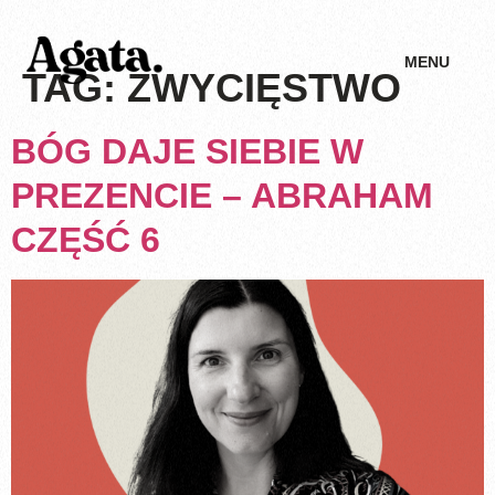
MENU
TAG:
ZWYCIĘSTWO
BÓG DAJE SIEBIE W
PREZENCIE – ABRAHAM
CZĘŚĆ 6