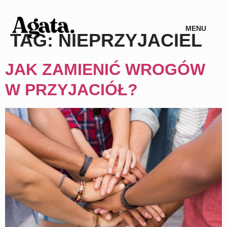
MENU
TAG:
NIEPRZYJACIEL
JAK ZAMIENIĆ WROGÓW
W PRZYJACIÓŁ?