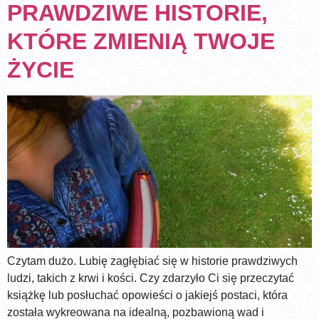
PRAWDZIWE HISTORIE,
KTÓRE ZMIENIĄ TWOJE
ŻYCIE
Czytam dużo. Lubię zagłębiać się w historie prawdziwych
ludzi, takich z krwi i kości. Czy zdarzyło Ci się przeczytać
książkę lub posłuchać opowieści o jakiejś postaci, która
została wykreowana na idealną, pozbawioną wad i