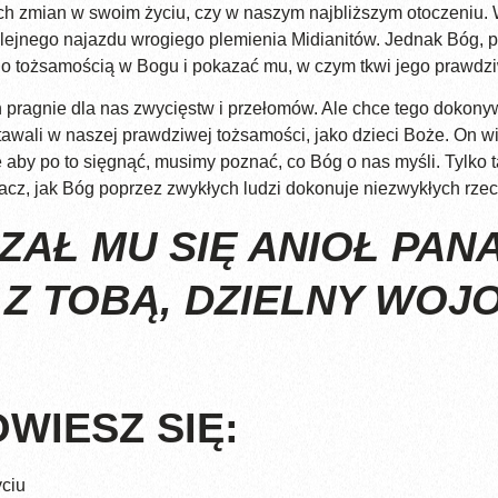
h zmian w swoim życiu, czy w naszym najbliższym otoczeniu. W
lejnego najazdu wrogiego plemienia Midianitów. Jednak Bóg, p
go tożsamością w Bogu i pokazać mu, w czym tkwi jego prawdz
 pragnie dla nas zwycięstw i przełomów. Ale chce tego dokon
awali w naszej prawdziwej tożsamości, jako dzieci Boże. On wi
le aby po to sięgnąć, musimy poznać, co Bóg o nas myśli. Tylk
bacz, jak Bóg poprzez zwykłych ludzi dokonuje niezwykłych rzec
Ł MU SIĘ ANIOŁ PANA
 Z TOBĄ, DZIELNY WOJ
WIESZ SIĘ:
ciu