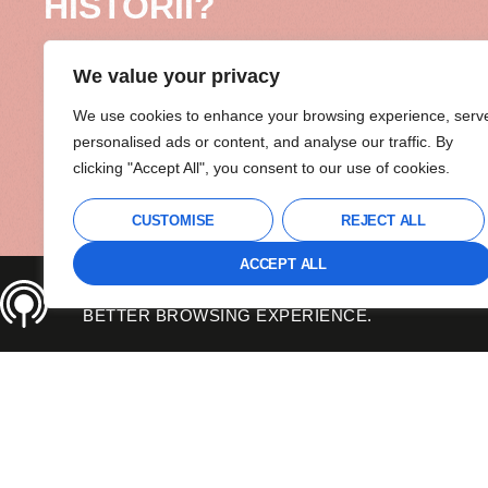
HISTORII?
Mój cotygodniowy NEWSLETTER OSOB
We value your privacy
słynie z mega inspirujących treści, na któr
będziesz wyczekiwać cały tydzień.
We use cookies to enhance your browsing experience, serv
personalised ads or content, and analyse our traffic. By
Dzielę się w nim historiami, których nie zn
clicking "Accept All", you consent to our use of cookies.
nigdzie indziej.
Zostaw mi swojego maila, a pierwszą wi
CUSTOMISE
REJECT ALL
dostaniesz za chwilę!
ACCEPT ALL
THIS SITE USES COOKIES TO OFFER YOU A
Zapisując się na newsletter akceptuję Regulamin newslettera i 
BETTER BROWSING EXPERIENCE.
na wysyłkę newslettera, w tym bezpłatnych materiałów, informacj
i produktach przez Agatę Strzyżewską zgodnie z
Regulaminem n