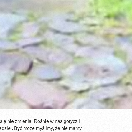
ię nie zmienia. Rośnie w nas gorycz i
nadziei. Być może myślimy, że nie mamy