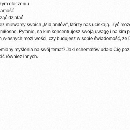
zym otoczeniu
żsamość
cząć działać
eż miewamy swoich „Midianitów”, którzy nas uciskają. Być może
miłosne. Pytanie, na kim koncentrujesz swoją uwagę i na kim p
h własnych możliwości, czy budujesz w sobie świadomość, że B
miany myślenia na swój temat? Jaki schematów udało Cię pozby
ić również innych.