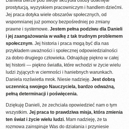
Daniela bierze pod swoje skrzydła osoby dotknięte
prostytucją, wyzyskiem pracowniczym i handlem dziećmi.
Jej praca dotyka wiele obszarów społecznych, od
wspomnianej już pomocy bezpośredniej po zmiany
prawne i systemowe.
Jestem pełna podziwu dla Danieli
i jej zaangażowania w walkę z tak trudnym problemem
społecznym
. Jej historia i praca mogą być dla nas
przykładem uważności i społecznej odpowiedzialności
za dobro drugiego człowieka. Odnajduję piękno w całej
tej historii — piękno światła, które wchodzi w życie wielu
ludzi żyjących w ciemności i haniebnych warunkach.
Daniela rozświetla mrok. Niesie nadzieję.
Jest dobrą
uczennicą swojego Nauczyciela, bardzo odważną,
pełną determinacji i poświęcenia.
Dziękuję Danieli, że zechciała opowiedzieć nam o tym
wszystkim.
Jej praca to prawdziwa misja, która zmienia
ten świat i życie wielu ludzi.
Mam nadzieję, że ta
rozmowa zainspiruje Was do działania i przyniesie