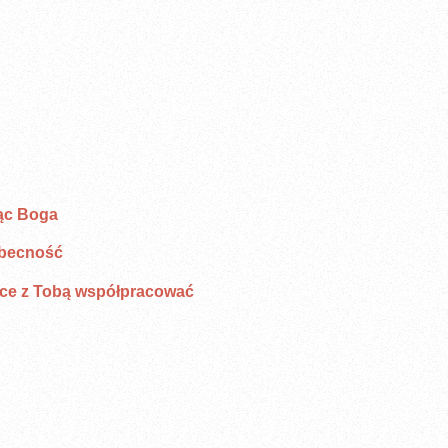
ąc Boga
becność
ce z Tobą współpracować