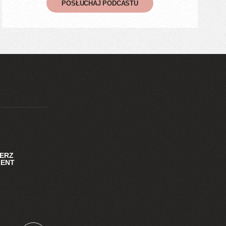
POSŁUCHAJ PODCASTU
IERZ
ZENT