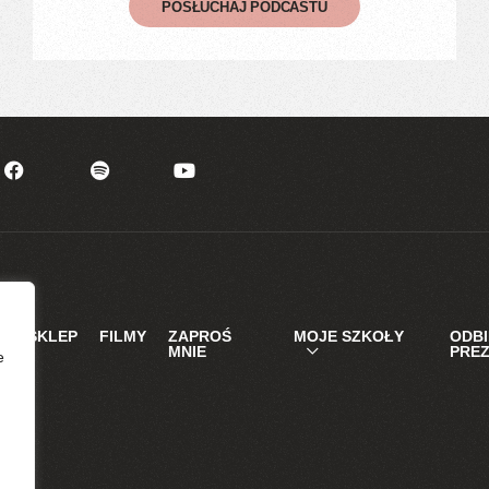
POSŁUCHAJ PODCASTU
T
SKLEP
FILMY
ZAPROŚ
MOJE SZKOŁY
ODB
MNIE
PRE
e