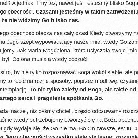
!? A jednak. I my też, nawet jeśli jesteśmy blisko Boga
go obecności.
Czasami jesteśmy w takim zatrwożeniu
, że nie widzimy Go blisko nas.
 Jego obecność otacza nas cały czas! Kiedy otworzymy n
na Jego szept wypowiadający nasze imię, wtedy Go zo
jemy. Jak Maria Magdalena, która usłyszała swoje imię 
 był. Co ona musiała wtedy poczuć!
st to, by nie tylko rozpoznawać Boga wokół siebie, ale 
y to robić na różne sposoby: poprzez modlitwę, czytan
ontemplację.
To nie tylko zależy od Boga, ale także od
rtego serca i pragnienia spotkania Go.
a inaczej, niż byśmy chcieli, często odczuwamy rozcza
właśnie wtedy potrzebujemy otworzyć się na Bożą obecn
 gdy wydaje się, że Go nie ma. Bo On zawsze jest tu, bl
w Jego obecności wszystko staje się jasne, zrozumia