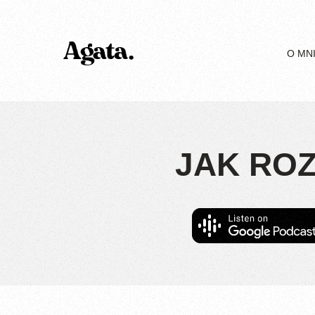
O MN
JAK RO