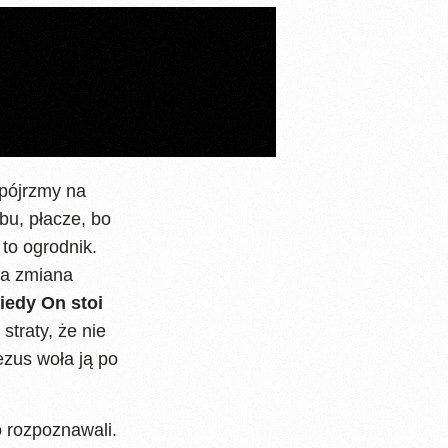
pójrzmy na
bu, płacze, bo
 to ogrodnik.
na zmiana
kiedy On stoi
straty, że nie
ezus woła ją po
o rozpoznawali.