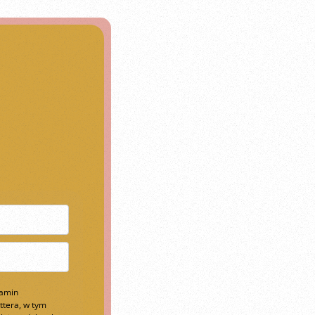
lamin
ttera, w tym