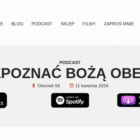
IE
BLOG
PODCAST
SKLEP
FILMY
ZAPROŚ MNIE
PODCAST
ZPOZNAĆ BOŻĄ OB
Odcinek 56
11 kwietnia 2024