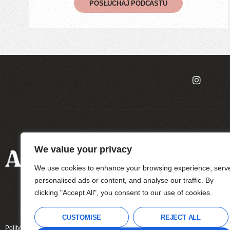
POSŁUCHAJ PODCASTU
We value your privacy
O
BLOG
PODCAS
MNIE
We use cookies to enhance your browsing experience, serv
personalised ads or content, and analyse our traffic. By
clicking "Accept All", you consent to our use of cookies.
CUSTOMISE
REJECT ALL
Polityka prywatności