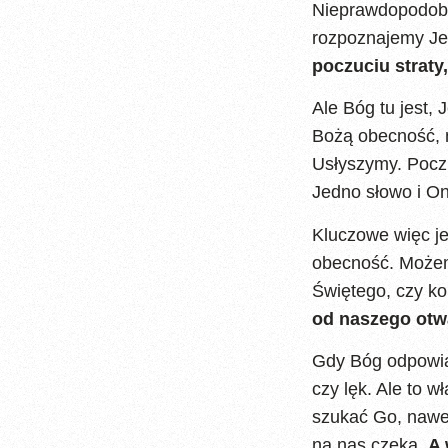
Nieprawdopodobne
rozpoznajemy Je
poczuciu straty
Ale Bóg tu jest,
Bożą obecność, 
Usłyszymy. Poczu
Jedno słowo i On
Kluczowe więc je
obecność. Możem
Świętego, czy k
od naszego otwa
Gdy Bóg odpowiad
czy lęk. Ale to 
szukać Go, nawet
na nas czeka.
A 