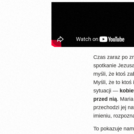
Czas zaraz po z
spotkanie Jezusa
myśli, że ktoś za
Myśli, że to kto
sytuacji —
kobie
przed nią
. Maria
przechodzi jej n
imieniu, rozpozn
To pokazuje nam,