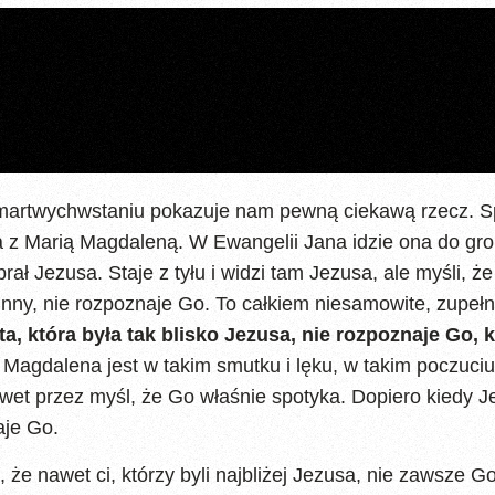
martwychwstaniu pokazuje nam pewną ciekawą rzecz. S
 z Marią Magdaleną. W Ewangelii Jana idzie ona do gro
brał Jezusa. Staje z tyłu i widzi tam Jezusa, ale myśli, że
ś inny, nie rozpoznaje Go. To całkiem niesamowite, zupeł
ta, która była tak blisko Jezusa, nie rozpoznaje Go, 
 Magdalena jest w takim smutku i lęku, w takim poczuciu 
awet przez myśl, że Go właśnie spotyka. Dopiero kiedy J
aje Go.
 że nawet ci, którzy byli najbliżej Jezusa, nie zawsze G