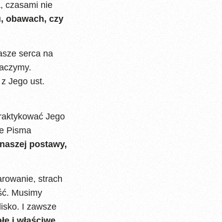
, czasami nie
, obawach, czy
asze serca na
baczymy.
z Jego ust.
praktykować Jego
ie Pisma
 naszej postawy,
rowanie, strach
ość. Musimy
isko. I zawsze
łe i właściwe.