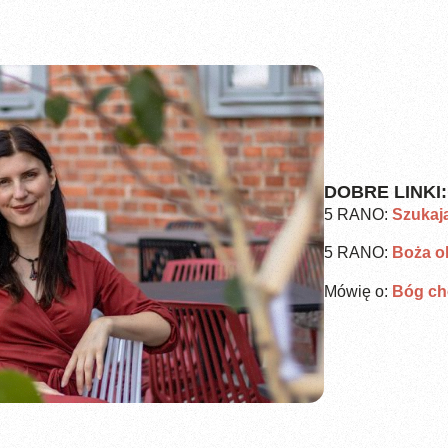
DOBRE LINKI:
5 RANO:
Szukaj
5 RANO:
Boża o
Mówię o:
Bóg ch