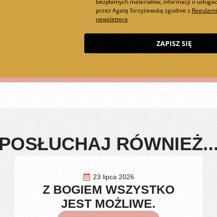
bezpłatnych materiałów, informacji o usługac
przez Agatę Strzyżewską zgodnie z
Regulam
newslettera
ZAPISZ SIĘ
POSŁUCHAJ RÓWNIEŻ..
23 lipca 2026
Z BOGIEM WSZYSTKO
JEST MOŻLIWE.