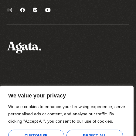
Polityka prywatności
We value your privacy
Regulamin sklepu
Regulamin newslettera
We use cookies to enhance your browsing experience, serve
personalised ads or content, and analyse our traffic. By
clicking "Accept All", you consent to our use of cookies.
Wszystkie prawa zastrzeżone
Agata Strzyżewska 2023
CUSTOMISE
REJECT ALL