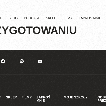
IE
BLOG
PODCAST
SKLEP
FILMY
ZAPROŚ MNIE
ZYGOTOWANIU
T
SKLEP
FILMY
ZAPROŚ
MOJE SZKOŁY
ODB
MNIE
PRE