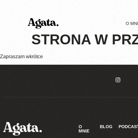
O MN
STRONA W PR
Zapraszam wkrótce
O
BLOG
PODCAS
MNIE