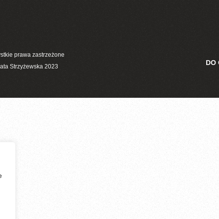
stkie prawa zastrzeżone
DO
ata Strzyżewska 2023
e