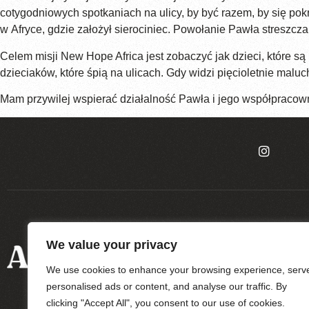
cotygodniowych spotkaniach na ulicy, by być razem, by się pok
w Afryce, gdzie założył sierociniec. Powołanie Pawła streszcza
Celem misji New Hope Africa jest zobaczyć jak dzieci, które s
dzieciaków, które śpią na ulicach. Gdy widzi pięcioletnie maluc
Mam przywilej wspierać działalność Pawła i jego współpracown
We value your privacy
O
BLOG
PODCAS
MNIE
We use cookies to enhance your browsing experience, serv
personalised ads or content, and analyse our traffic. By
clicking "Accept All", you consent to our use of cookies.