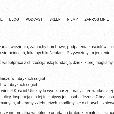
IE
BLOG
PODCAST
SKLEP
FILMY
ZAPROŚ MNIE
wania, więzienia, zamachy bombowe, podpalenia kościołów, to 
 sierocińcach, lokalnych kościołach. Przywozimy im jedzenie, ub
współpracę z chrześcijańską fundacją, dzięki której mogliśmy
niczo w fabrykach cegieł
ch w fabrykach cegieł
h wiosekKościół Uliczny to wynik naszej pracy streetworkers
a ulicy. Inspiracją dla tej inicjatywy jest osoba Jezusa Chrystu
utnych, ubieramy zziębniętych, modlimy się o chorych i zniew
worzy nieformalną wspólnotę opartą na braterskiej miłości i sz