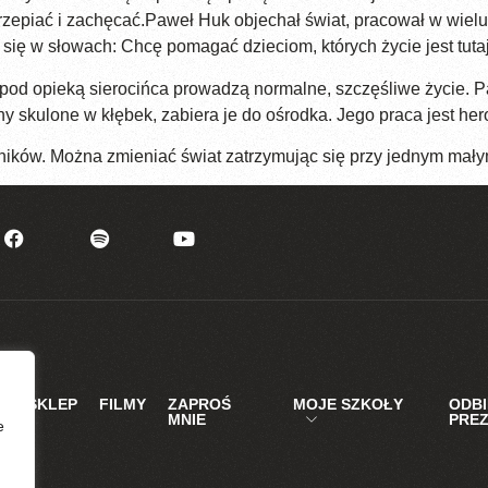
rzepiać i zachęcać.Paweł Huk objechał świat, pracował w wielu 
 się w słowach: Chcę pomagać dzieciom, których życie jest tutaj
ą pod opieką sierocińca prowadzą normalne, szczęśliwe życie. 
hy skulone w kłębek, zabiera je do ośrodka. Jego praca jest her
ików. Można zmieniać świat zatrzymując się przy jednym małym
T
SKLEP
FILMY
ZAPROŚ
MOJE SZKOŁY
ODB
MNIE
PRE
e