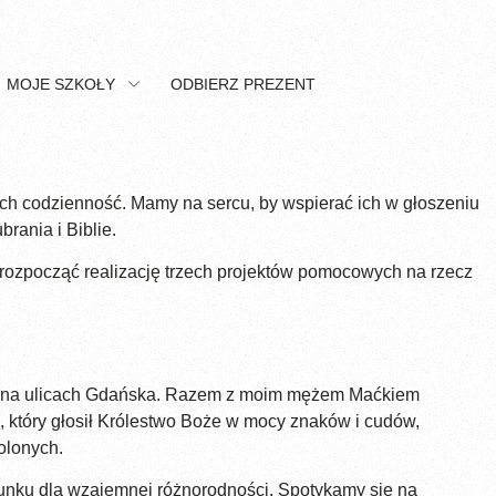
MOJE SZKOŁY
ODBIERZ PREZENT
ich codzienność. Mamy na sercu, by wspierać ich w głoszeniu
rania i Biblie.
 rozpocząć realizację trzech projektów pomocowych na rzecz
kiej na ulicach Gdańska. Razem z moim mężem Maćkiem
sa, który głosił Królestwo Boże w mocy znaków i cudów,
olonych.
acunku dla wzajemnej różnorodności. Spotykamy się na