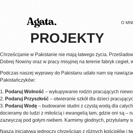
O MN
PROJEKTY
Chrześcijanie w Pakistanie nie mają łatwego życia. Prześlado
Dobrej Nowiny oraz w pracy misyjnej na terenie fabryk cegieł, w
Podczas naszej wyprawy do Pakistanu udało nam się nawiązać 
Pakistańczyków:
1.
Podaruj Wolność
– wykupywanie rodzin pracujących niewol
2.
Podaruj Przyszłość
– otwieranie szkół dla dzieci pracujący
3.
Podaruj Wodę
– budowanie studni z czystą wodą dla całyc
docieramy do ludzi z miłością i ewangelią tam, gdzie oni są – n
zazwyczaj pod gołym niebem. Karmimy głodnych, przytulamy sm
Nasza inicjatywa jednoczy chrześcijan z różnych kościołów i t