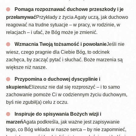
Pomaga rozpoznawać duchowe przeszkody i je
przełamywać
Przykłady z życia Agaty uczą, jak duchowo
reagować na trudne sytuacje – w pracy, w rodzinie, w
relacjach – i ufać, że Bóg może je zmienić.
Wzmacnia Twoją tożsamość i powołanie
Jeśli nie
wiesz, czego pragnie dla Ciebie Bóg, to odcinek
zachęca, by zacząć pytać i słuchać. Boże marzenia są
większe niż nasze.
Przypomina o duchowej dyscyplinie i
skupieniu
Elizeusz nie dał się rozproszyć – i to samo
zachowanie pomoże Ci w codziennym życiu duchowym,
byś nie zgubił(a) celu z oczu.
Inspiruje do spisywania Bożych wizji i
marzeń
Agata podkreśla, jak ważne jest zapisywanie
tego, co Bóg wkłada w nasze serca – by nie zapomnieć,