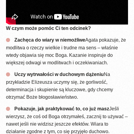
W czym może pomóc Ci ten odcinek?
Zachęca do wiary w niemożliwe
Agata pokazuje, że
modlitwa o rzeczy wielkie i trudne ma sens – właśnie
wtedy objawia się moc Boga. Kazanie inspiruje do
większej odwagi w modlitwach i oczekiwaniach.
Uczy wytrwałości w duchowym dążeniu
Na
przykładzie Elizeusza uczymy się, że gorliwość,
determinacja i skupienie są kluczowe, gdy chcemy
otrzymać Boże błogosławieństwo.
Pokazuje, jak praktykować to, co już masz
Jeśli
wierzysz, że coś od Boga otrzymałeś, zacznij to używać –
nawet jeśli nie widzisz jeszcze efektów. Wiara to
działanie zgodne z tym, co się przyjęło duchowo.