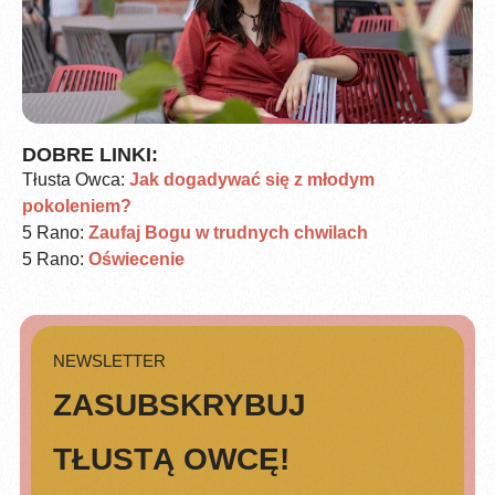
DOBRE LINKI:
Tłusta Owca:
Jak dogadywać się z młodym
pokoleniem?
5 Rano:
Zaufaj Bogu w trudnych chwilach
5 Rano:
Oświecenie
NEWSLETTER
ZASUBSKRYBUJ
TŁUSTĄ OWCĘ!