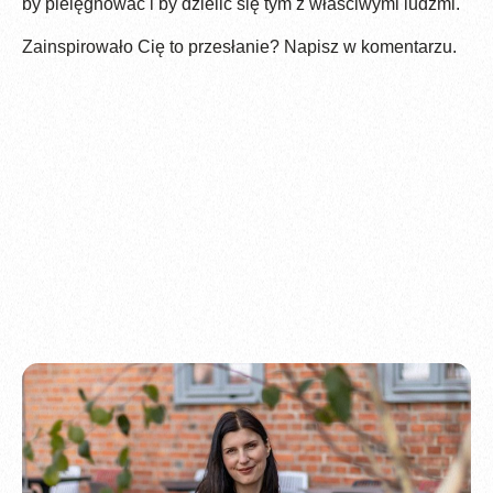
by pielęgnować i by dzielić się tym z właściwymi ludźmi.
Zainspirowało Cię to przesłanie? Napisz w komentarzu.