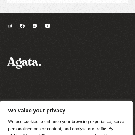
Polityka prywatności
We value your privacy
Regulamin sklepu
Regulamin newslettera
We use cookies to enhance your browsing experience, serve
personalised ads or content, and analyse our traffic. By