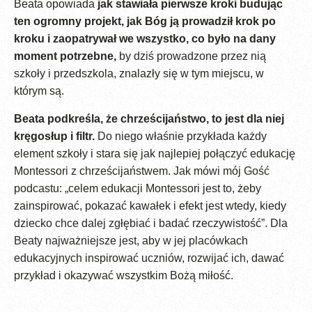
Beata opowiada
jak stawiała pierwsze kroki budując
ten ogromny projekt, jak Bóg ją prowadził krok po
kroku i zaopatrywał we wszystko, co było na dany
moment potrzebne,
by dziś prowadzone przez nią
szkoły i przedszkola, znalazły się w tym miejscu, w
którym są.
Beata podkreśla, że chrześcijaństwo, to jest dla niej
kręgosłup i filtr.
Do niego właśnie przykłada każdy
element szkoły i stara się jak najlepiej połączyć edukację
Montessori z chrześcijaństwem. Jak mówi mój Gość
podcastu: „celem edukacji Montessori jest to, żeby
zainspirować, pokazać kawałek i efekt jest wtedy, kiedy
dziecko chce dalej zgłębiać i badać rzeczywistość”. Dla
Beaty najważniejsze jest, aby w jej placówkach
edukacyjnych inspirować uczniów, rozwijać ich, dawać
przykład i okazywać wszystkim Bożą miłość.