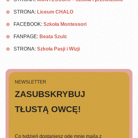
STRONA:
Liceum CHALO
FACEBOOK:
Szkoła Montessori
FANPAGE:
Beata Szulc
STRONA:
Szkoła Pasji i Wizji
NEWSLETTER
ZASUBSKRYBUJ
TŁUSTĄ OWCĘ!
Co tydzień dostaniesz ode mnie maila z