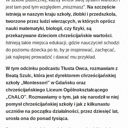
jest tam pod tym względem „miszmasz”.
Na szczęście
istnieją w naszym kraju szkoły, żłobki i przedszkola,
tworzone przez ludzi wierzących, w których oprócz
nauki matematyki, biologii, czy fizyki, są
przekazywane dzieciom chrześcijańskie wartości.
Istnieją takie miejsca edukacji, gdzie nauczyciel schodzi
do poziomu dziecka po to, by je inspirować, zachęcać,
jak najlepiej prowadzić i dawać mu przykład.
W tym odcinku podcastu Tłusta Owca, rozmawiam z
Beatą Szulc, która jest dyrektorem chrześcijańskiej
szkoły „Montessori” w Gdańsku oraz
chrześcijańskiego Liceum Ogólnokształcącego
„ChALO”. Rozmawiamy o tym, jak się narodził w niej
pomysł chrześcijańskiej szkoły i jak z kilkunastu
uczniów na początku działalności, przez dziesięć lat,
urosła ona do ponad tysiąca.