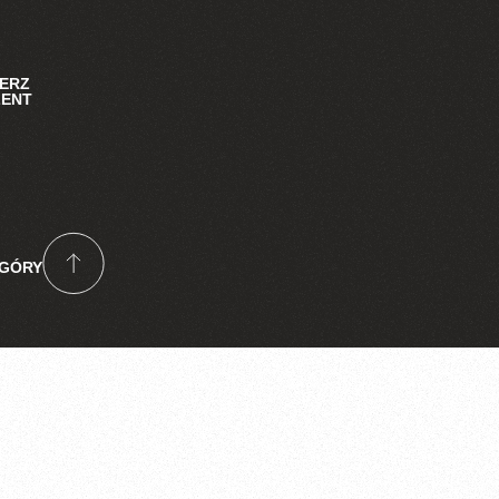
IERZ
ZENT
 GÓRY