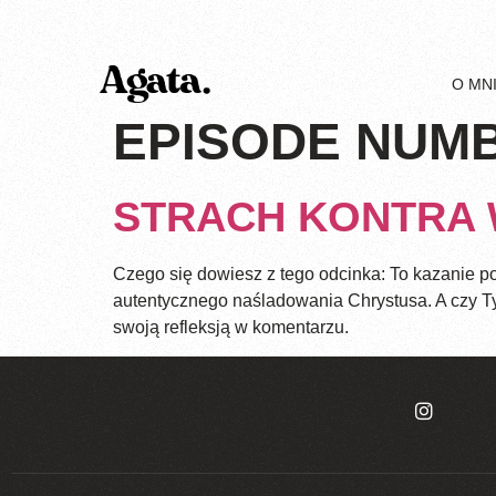
O MN
EPISODE NUM
STRACH KONTRA 
Czego się dowiesz z tego odcinka: To kazanie po
autentycznego naśladowania Chrystusa. A czy Ty 
swoją refleksją w komentarzu.