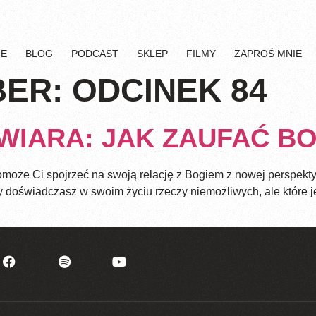
IE
BLOG
PODCAST
SKLEP
FILMY
ZAPROŚ MNIE
BER:
ODCINEK 84
WIARA: JAK ZAUFAĆ BO
może Ci spojrzeć na swoją relację z Bogiem z nowej perspektywy
doświadczasz w swoim życiu rzeczy niemożliwych, ale które je