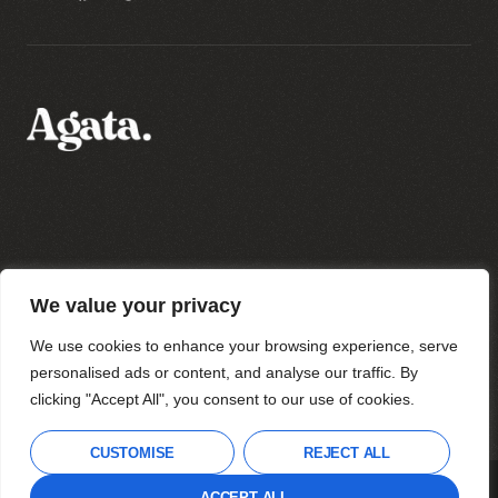
Polityka prywatności
We value your privacy
Regulamin sklepu
Regulamin newslettera
We use cookies to enhance your browsing experience, serve
personalised ads or content, and analyse our traffic. By
clicking "Accept All", you consent to our use of cookies.
Wszystkie prawa zastrzeżone
Agata Strzyżewska 2023
CUSTOMISE
REJECT ALL
THIS SITE USES COOKIES TO OFFER YOU A
DO GÓRY
ACCEPT ALL