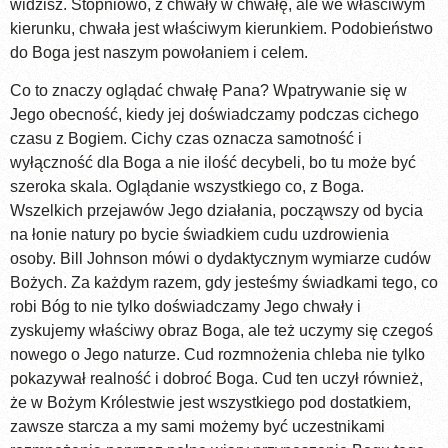
widzisz. Stopniowo, z chwały w chwałę, ale we właściwym
kierunku, chwała jest właściwym kierunkiem. Podobieństwo
do Boga jest naszym powołaniem i celem.
Co to znaczy oglądać chwałę Pana? Wpatrywanie się w
Jego obecność, kiedy jej doświadczamy podczas cichego
czasu z Bogiem. Cichy czas oznacza samotność i
wyłączność dla Boga a nie ilość decybeli, bo tu może być
szeroka skala. Oglądanie wszystkiego co, z Boga.
Wszelkich przejawów Jego działania, począwszy od bycia
na łonie natury po bycie świadkiem cudu uzdrowienia
osoby. Bill Johnson mówi o dydaktycznym wymiarze cudów
Bożych. Za każdym razem, gdy jesteśmy świadkami tego, co
robi Bóg to nie tylko doświadczamy Jego chwały i
zyskujemy właściwy obraz Boga, ale też uczymy się czegoś
nowego o Jego naturze. Cud rozmnożenia chleba nie tylko
pokazywał realność i dobroć Boga. Cud ten uczył również,
że w Bożym Królestwie jest wszystkiego pod dostatkiem,
zawsze starcza a my sami możemy być uczestnikami