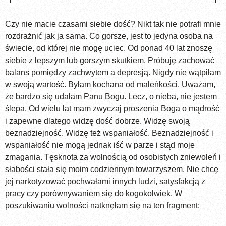
Czy nie macie czasami siebie dość? Nikt tak nie potrafi mnie
rozdrażnić jak ja sama. Co gorsze, jest to jedyna osoba na
świecie, od której nie mogę uciec. Od ponad 40 lat znoszę
siebie z lepszym lub gorszym skutkiem. Próbuję zachować
balans pomiędzy zachwytem a depresją. Nigdy nie wątpiłam
w swoją wartość. Byłam kochana od maleńkości. Uważam,
że bardzo się udałam Panu Bogu. Lecz, o nieba, nie jestem
ślepa. Od wielu lat mam zwyczaj proszenia Boga o mądrość
i zapewne dlatego widzę dość dobrze. Widzę swoją
beznadziejność. Widzę też wspaniałość. Beznadziejność i
wspaniałość nie mogą jednak iść w parze i stąd moje
zmagania. Tęsknota za wolnością od osobistych zniewoleń i
słabości stała się moim codziennym towarzyszem. Nie chcę
jej narkotyzować pochwałami innych ludzi, satysfakcją z
pracy czy porównywaniem się do kogokolwiek. W
poszukiwaniu wolności natknęłam się na ten fragment: