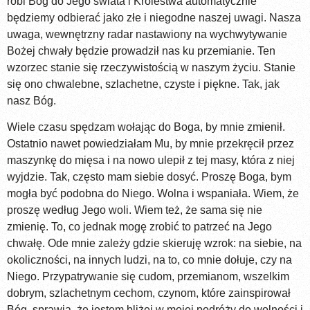
robi Bóg do Jego świata i Królestwa automatycznie
będziemy odbierać jako złe i niegodne naszej uwagi. Nasza
uwaga, wewnętrzny radar nastawiony na wychwytywanie
Bożej chwały będzie prowadził nas ku przemianie. Ten
wzorzec stanie się rzeczywistością w naszym życiu. Stanie
się ono chwalebne, szlachetne, czyste i piękne. Tak, jak
nasz Bóg.
Wiele czasu spędzam wołając do Boga, by mnie zmienił.
Ostatnio nawet powiedziałam Mu, by mnie przekręcił przez
maszynkę do mięsa i na nowo ulepił z tej masy, która z niej
wyjdzie. Tak, często mam siebie dosyć. Proszę Boga, bym
mogła być podobna do Niego. Wolna i wspaniała. Wiem, że
proszę według Jego woli. Wiem też, że sama się nie
zmienię. To, co jednak mogę zrobić to patrzeć na Jego
chwałę. Ode mnie zależy gdzie skieruję wzrok: na siebie, na
okoliczności, na innych ludzi, na to, co mnie dołuje, czy na
Niego. Przypatrywanie się cudom, przemianom, wszelkim
dobrym, szlachetnym cechom, czynom, które zainspirował
Bóg, sprawia, że jestem bliżej w mojej podróży do wolności i