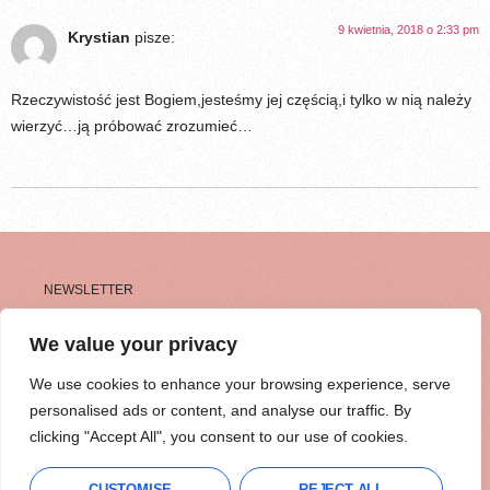
9 kwietnia, 2018 o 2:33 pm
Krystian
pisze:
Rzeczywistość jest Bogiem,jesteśmy jej częścią,i tylko w nią należy
wierzyć…ją próbować zrozumieć…
NEWSLETTER
CHCESZ WIĘCEJ
We value your privacy
TAKICH HISTORII?
We use cookies to enhance your browsing experience, serve
personalised ads or content, and analyse our traffic. By
Mój cotygodniowy NEWSLETTER
clicking "Accept All", you consent to our use of cookies.
OSOBISTY słynie z mega
inspirujących treści, na które będziesz
CUSTOMISE
REJECT ALL