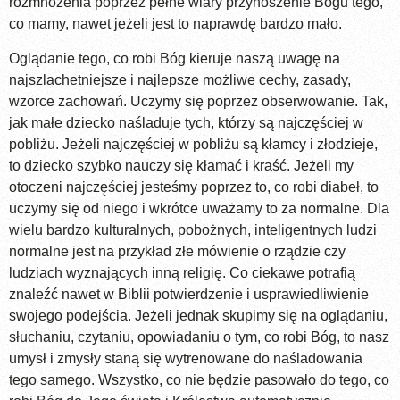
rozmnożenia poprzez pełne wiary przynoszenie Bogu tego,
co mamy, nawet jeżeli jest to naprawdę bardzo mało.
Oglądanie tego, co robi Bóg kieruje naszą uwagę na
najszlachetniejsze i najlepsze możliwe cechy, zasady,
wzorce zachowań. Uczymy się poprzez obserwowanie. Tak,
jak małe dziecko naśladuje tych, którzy są najczęściej w
pobliżu. Jeżeli najczęściej w pobliżu są kłamcy i złodzieje,
to dziecko szybko nauczy się kłamać i kraść. Jeżeli my
otoczeni najczęściej jesteśmy poprzez to, co robi diabeł, to
uczymy się od niego i wkrótce uważamy to za normalne. Dla
wielu bardzo kulturalnych, pobożnych, inteligentnych ludzi
normalne jest na przykład złe mówienie o rządzie czy
ludziach wyznających inną religię. Co ciekawe potrafią
znaleźć nawet w Biblii potwierdzenie i usprawiedliwienie
swojego podejścia. Jeżeli jednak skupimy się na oglądaniu,
słuchaniu, czytaniu, opowiadaniu o tym, co robi Bóg, to nasz
umysł i zmysły staną się wytrenowane do naśladowania
tego samego. Wszystko, co nie będzie pasowało do tego, co